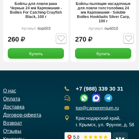
Бойлы для ловли рака
Бойлы пылящие насадочные
Черные 24 мм Карпомания -
для ловли толстолобика 24
Boilies For Catching Crayfish
мм Карпомания - Soluble
Black, 100 г
Boilies Hookbaits Silver Carp,
100 г
Артикул:
бор003
Артикул:
пыб010
260
270
Купить
Купить
+7 (988) 339 30 31
О нас
Оплата
Доставка
top@carppremium.ru
Договор-оферта
Краснодарский край,
Возврат
г. Крымск, ул. Фрунзе, д. 58
Отзывы