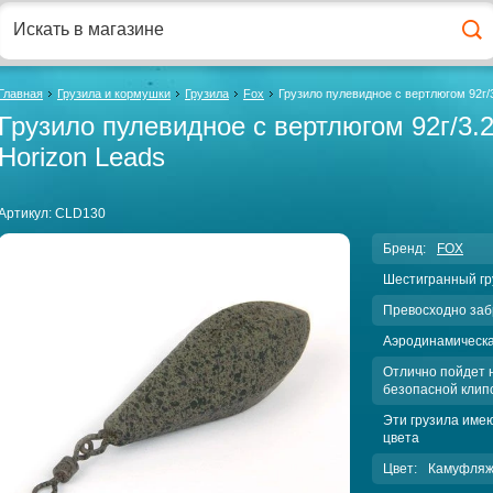
Главная
Грузила и кормушки
Грузила
Fox
Грузило пулевидное с вертлюгом 92г/3
Грузило пулевидное с вертлюгом 92г/3.2
Horizon Leads
Артикул:
CLD130
Бренд:
FOX
Шестигранный гр
Превосходно заб
Аэродинамическ
Отлично пойдет 
безопасной клип
Эти грузила име
цвета
Цвет:
Камуфля