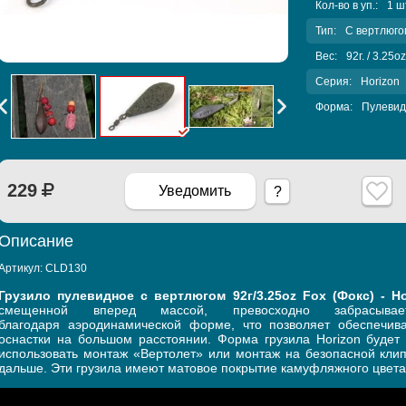
Кол-во в уп.:
1 ш
Тип:
С вертлюго
Вес:
92г. / 3.25oz
Серия:
Horizon
Форма:
Пулевид
229
Уведомить
?
Описание
Артикул:
CLD130
Грузило пулевидное с вертлюгом 92г/3.25oz Fox (Фокс) - Ho
смещенной вперед массой, превосходно забрасыв
благодаря аэродинамической форме, что позволяет обеспечива
оснастки на большом расстоянии. Форма грузила Horizon буде
использовать монтаж «Вертолет» или монтаж на безопасной кли
дальше. Эти грузила имеют матовое покрытие камуфляжного цвета