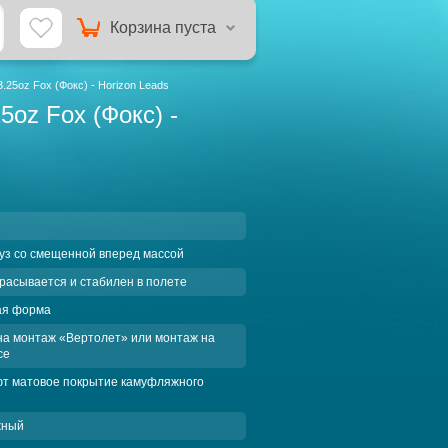
Корзина пуста
.25oz Fox (Фокс) - Horizon Leads
5oz Fox (Фокс) -
уз со смещенной вперед массой
расывается и стабилен в полете
ая форма
на монтаж «Вертолет» или монтаж на
се
ют матовое покрытие камуфляжного
жный