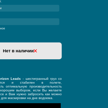
т.
м
ное
Нет в наличии
rizon Leads
- шестигранный груз со
ается и стабилен в полете,
ть оптимальную производительность
т хорошим выбором, если Вы желаете
псе и Вам нужно забросить как можно
 для маскировки на дне водоема.