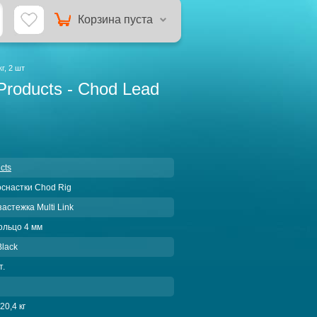
Корзина пуста
г, 2 шт
roducts - Chod Lead
cts
оснастки Chod Rig
застежка Multi Link
ольцо 4 мм
Black
т.
 20,4 кг