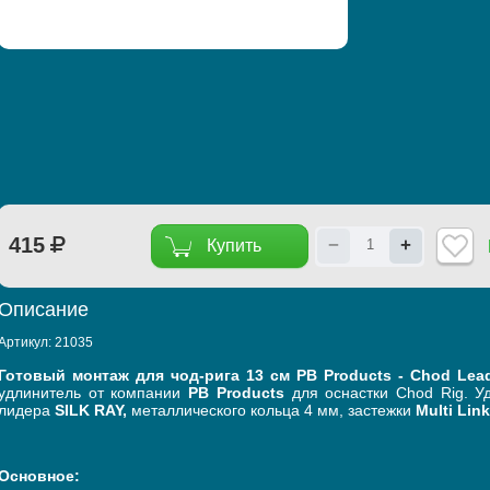
415
−
+
Купить
Описание
Артикул:
21035
Готовый монтаж для чод-рига 13 см PB Products - Chod Lead 
удлинитель от компании
PB Products
для оснастки Chod Rig. У
лидера
SILK RAY,
металлического кольца 4 мм, застежки
Multi Link
Основное: