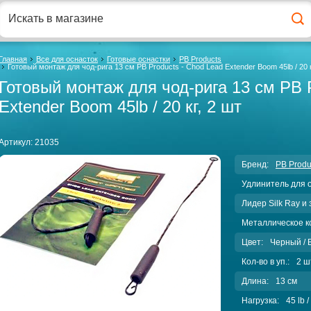
Главная
Все для оснасток
Готовые оснастки
PB Products
Готовый монтаж для чод-рига 13 см PB Products - Chod Lead Extender Boom 45lb / 20 к
Готовый монтаж для чод-рига 13 см PB P
Extender Boom 45lb / 20 кг, 2 шт
Артикул:
21035
Бренд:
PB Produ
Удлинитель для 
Лидер Silk Ray и 
Металлическое к
Цвет:
Черный / 
Кол-во в уп.:
2 ш
Длина:
13 см
Нагрузка:
45 lb /