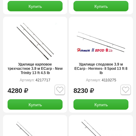
Купить
Купить
Удилище карповое
Удилище сподовое 3.9 м
трехчастное 3.9 м ECarp - New
ECarp - Hermes- ll Spod 13 ft 8
Trinity 13 ft 4.5 lb
lb
Артикул:
4217717
Артикул:
4110275
4280
8230
Купить
Купить