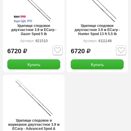
Удилище сподовое
Удилище сподовое
двухчастное 3.9 м ECarp -
двухчастное 3.9 м ECarp -
Gazer Spod 5 lb
Hunter Spod 13 ft 5.5 lb
Артикул:
921510
Артикул:
4111148
6720
6720
Купить
Купить
Удилище сподовое и
маркерное двухчастное 3.9 м
ECarp - Advanced Spod &