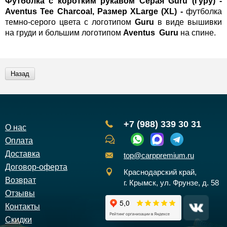
Футболка с коротким рукавом Серая Guru (Гуру) -
Aventus Tee Charcoal, Размер XLarge (XL) -
футболка
темно-серого цвета с логотипом
Guru
в виде вышивки
на груди и большим логотипом
Aventus Guru
на спине.
Назад
+7 (988) 339 30 31
О нас
Оплата
Доставка
top@carppremium.ru
Договор-оферта
Краснодарский край,
Возврат
г. Крымск, ул. Фрунзе, д. 58
Отзывы
Контакты
Скидки